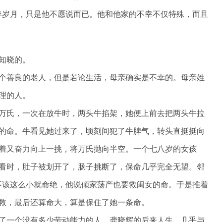
春岁月，只是他不愿说而已。他和他家的不幸不仅特殊，而且
知晓的。
个善良的老人，但是若论生活，母亲确实是不幸的。母亲姓
理的人。
万氏，一次在放牛时，两头牛掐架，她便上前去把两头牛拉
的命。牛看见她过来了，顷刻间犯了牛脾气，转头直挺挺向
着又奋力向上一挑，将万氏抛向半空。一个七八岁的女孩
看时，肚子被划开了，肠子挑断了，保命几乎完全无望。邻
不该这么小就命绝，他说倾家荡产也要救闺女的命。于是推着
救，最后还算命大，算是保住了她一条命。
了一个没有多少劳动能力的人。龚晓辉的后来人生，几乎与