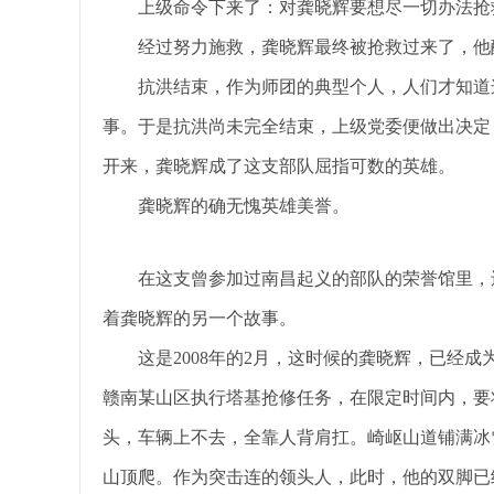
上级命令下来了：对龚晓辉要想尽一切办法抢
经过努力施救，龚晓辉最终被抢救过来了，他
抗洪结束，作为师团的典型个人，人们才知道
事。于是抗洪尚未完全结束，上级党委便做出决定
开来，龚晓辉成了这支部队屈指可数的英雄。
龚晓辉的确无愧英雄美誉。
在这支曾参加过南昌起义的部队的荣誉馆里，
着龚晓辉的另一个故事。
这是2008年的2月，这时候的龚晓辉，已经
赣南某山区执行塔基抢修任务，在限定时间内，要将3
头，车辆上不去，全靠人背肩扛。崎岖山道铺满冰
山顶爬。作为突击连的领头人，此时，他的双脚已