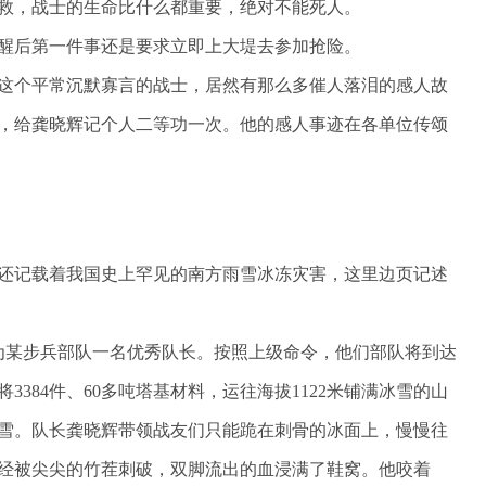
救，战士的生命比什么都重要，绝对不能死人。
醒后第一件事还是要求立即上大堤去参加抢险。
这个平常沉默寡言的战士，居然有那么多催人落泪的感人故
，给龚晓辉记个人二等功一次。他的感人事迹在各单位传颂
还记载着我国史上罕见的南方雨雪冰冻灾害，这里边页记述
成为某步兵部队一名优秀队长。按照上级命令，他们部队将到达
384件、60多吨塔基材料，运往海拔1122米铺满冰雪的山
雪。队长龚晓辉带领战友们只能跪在刺骨的冰面上，慢慢往
经被尖尖的竹茬刺破，双脚流出的血浸满了鞋窝。他咬着