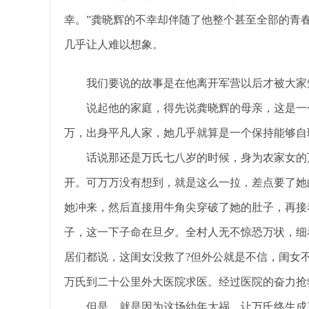
幸。”龚晓辉的不幸却伴随了他整个甚至全部的青
几乎让人难以想象。
我们要说的故事是在他离开军营以后才被大家
说起他的家庭，得先说龚晓辉的母亲，这是一
万，出身平凡人家，她几乎就算是一个保持能够自
话说那还是万氏七八岁的时候，身为农家女的
开。可万万没有想到，就是这么一拉，差点要了她
她冲来，然后直接用牛角尖穿破了她的肚子，再接
子，这一下子命在旦夕。全村人无不惊恐万状，细
居们都说，这闺女没救了?但外公就是不信，闺女
万氏到二十公里外大医院求医。经过医院的奋力抢
但是，就是因为这场幼年大祸，让万氏终生成