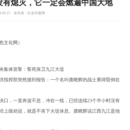
没有熄灭，它一定会燃遍中国大地
4-09-25 发布者：红色华夏网
色文化网）
中央集体宣誓：誓死保卫九江大堤
抗洪指挥部突然接到报告：一个名叫龚晓辉的战士累得昏倒在
决口，一直奔波不息，冲在一线，已经连续23个半小时没有
经上级劝说，就是不肯下火堤休息。龚晓辉说江西九江是他