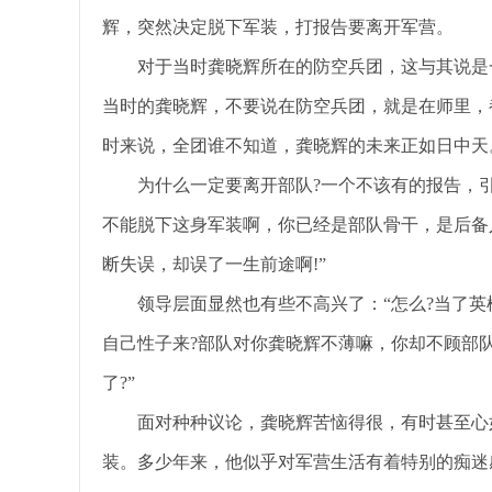
辉，突然决定脱下军装，打报告要离开军营。
对于当时龚晓辉所在的防空兵团，这与其说是
当时的龚晓辉，不要说在防空兵团，就是在师里，
时来说，全团谁不知道，龚晓辉的未来正如日中天
为什么一定要离开部队?一个不该有的报告，
不能脱下这身军装啊，你已经是部队骨干，是后备
断失误，却误了一生前途啊!”
领导层面显然也有些不高兴了：“怎么?当了
自己性子来?部队对你龚晓辉不薄嘛，你却不顾部
了?”
面对种种议论，龚晓辉苦恼得很，有时甚至心
装。多少年来，他似乎对军营生活有着特别的痴迷