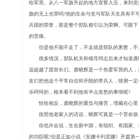
给军营。从八一军旗升起的地方宣誓入伍，来到党
旗的无上光荣吗?他的生命与党与军队天生具有不
兵团的荣誉，那是整个部队都引以为荣啊。可眼下
的苦痛。
但是他不能不走了，不走就是部队的累赘，不
很多情况，部队机关和领导同志后来才知道龚
远超越了团首长们。龚晓辉是一个热爱军营的人，
友们把他这个平常自信和开朗的带兵人，猜测一定
乐呵呵的，根本看不到他有半点发愁的事情呢?
恰恰相反，龚晓辉的重负与痛苦，埋藏在心里
按照他老家人的话说，晓辉可真是一个苦命孩
你也许会说，生在新中国，有组织、有国家、
的功臣呢?但是正如小说《安娜卡列尼娜》开篇第