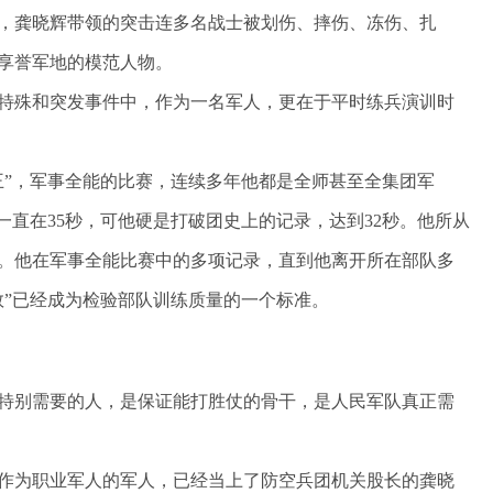
里，龚晓辉带领的突击连多名战士被划伤、摔伤、冻伤、扎
享誉军地的模范人物。
特殊和突发事件中，作为一名军人，更在于平时练兵演训时
王”，军事全能的比赛，连续多年他都是全师甚至全集团军
一直在35秒，可他硬是打破团史上的记录，达到32秒。他所从
。他在军事全能比赛中的多项记录，直到他离开所在部队多
数”已经成为检验部队训练质量的一个标准。
特别需要的人，是保证能打胜仗的骨干，是人民军队真正需
最适合作为职业军人的军人，已经当上了防空兵团机关股长的龚晓