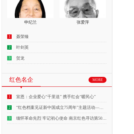
申纪兰
张爱萍
1
聂荣臻
2
叶剑英
3
贺龙
红色名企
MORE
1
宣恩：企业爱心“千里送” 携手红会“暖民心”
2
“红色档案见证新中国成立75周年”主题活动——走进高淳桠溪
3
缅怀革命先烈 牢记初心使命 南京红色寻访第50站活动邀您参与