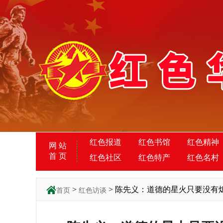
红色报道
红色书馆
红色精神
网 站
首 页
红色社区
红色特产
红色名村
>
> 陈先义：道德的星火只要没有
首页
红色访谈