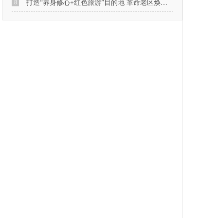
8
打造“养身修心+红色旅游”目的地 革命老区焕发新活力