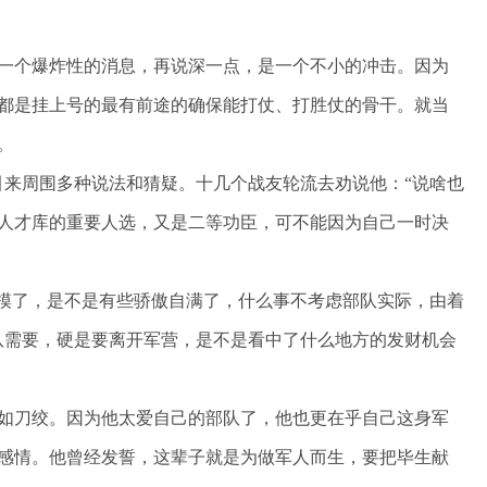
一个爆炸性的消息，再说深一点，是一个不小的冲击。因为
都是挂上号的最有前途的确保能打仗、打胜仗的骨干。就当
。
引来周围多种说法和猜疑。十几个战友轮流去劝说他：“说啥也
人才库的重要人选，又是二等功臣，可不能因为自己一时决
英模了，是不是有些骄傲自满了，什么事不考虑部队实际，由着
队需要，硬是要离开军营，是不是看中了什么地方的发财机会
如刀绞。因为他太爱自己的部队了，他也更在乎自己这身军
感情。他曾经发誓，这辈子就是为做军人而生，要把毕生献