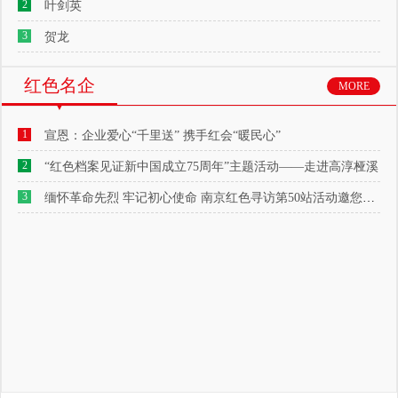
2
叶剑英
3
贺龙
红色名企
MORE
1
宣恩：企业爱心“千里送” 携手红会“暖民心”
2
“红色档案见证新中国成立75周年”主题活动——走进高淳桠溪
3
缅怀革命先烈 牢记初心使命 南京红色寻访第50站活动邀您参与