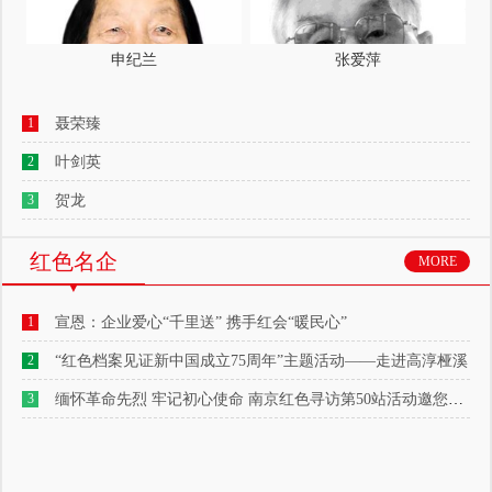
申纪兰
张爱萍
1
聂荣臻
2
叶剑英
3
贺龙
红色名企
MORE
1
宣恩：企业爱心“千里送” 携手红会“暖民心”
2
“红色档案见证新中国成立75周年”主题活动——走进高淳桠溪
3
缅怀革命先烈 牢记初心使命 南京红色寻访第50站活动邀您参与