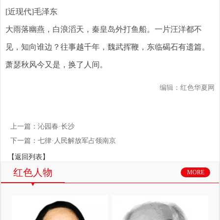
[近现代]毛泽东
大雨落幽燕，白浪滔天，秦皇岛外打鱼船。一片汪洋都不
见，知向谁边？往事越千年，魏武挥鞭，东临碣石有遗篇。
萧瑟秋风今又是，换了人间。
编辑：红色华夏网
上一篇：沁园春·长沙
下一篇：七律·人民解放军占领南京
【返回列表】
红色人物
MORE